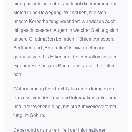
mung bezieht sich aber auch auf die kör­per­ei­ge­ne
Moto­rik und Bewe­gung. Wir spü­ren, wie sich
unse­re Kör­per­hal­tung ver­än­dert, wir wis­sen auch
mit geschlos­se­nen Augen in wel­cher Stel­lung sich
unse­re Glied­ma­ßen befin­den. Füh­len, Anfas­sen,
Berüh­ren und „Be-grei­fen” ist Wahr­neh­mung,
genau­so wie das Erken­nen des Ver­hält­nis­ses der
eige­nen Per­son zum Raum, das räum­li­che Erken­
nen.
Wahr­neh­mung beschreibt also einen kom­ple­xen
Pro­zess, von der Reiz- und Infor­ma­ti­ons­auf­nah­me
und ihrer Wei­ter­lei­tung, bis hin zur Wei­ter­ver­ar­bei­
tung im Gehirn.
Dabei wird uns nur ein Teil der Infor­ma­tio­nen