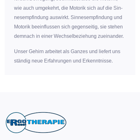
wie auch umge­kehrt, die Moto­rik sich auf die Sin­
nes­emp­fin­dung aus­wirkt. Sin­nes­emp­fin­dung und
Moto­rik beein­flus­sen sich gegen­sei­tig, sie ste­hen
dem­nach in einer Wech­sel­be­zie­hung zuein­an­der.
Unser Gehirn arbei­tet als Gan­zes und lie­fert uns
stän­dig neue Erfah­run­gen und Erkennt­nis­se.