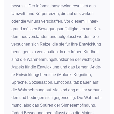
bewusst. Der Infor­ma­ti­ons­ge­winn resul­tiert aus
Umwelt- und Kör­per­rei­zen, die auf uns wir­ken
oder die wir uns ver­schaf­fen. Vor die­sem Hin­ter­
grund müs­sen Bewe­gungs­auf­fäl­lig­kei­ten von Kin­
dern neu ver­stan­den und auf­ge­fasst wer­den. Sie
ver­su­chen sich Rei­ze, die sie für ihre Ent­wick­lung
benö­ti­gen, zu ver­schaf­fen. In der frü­hen Kind­heit
sind die Wahr­neh­mungs­funk­tio­nen der wich­tigs­te
Aspekt für die Ent­wick­lung und das Ler­nen. Ande­
re Ent­wick­lungs­be­rei­che (Moto­rik, Kogni­ti­on,
Spra­che, Sozia­li­sa­ti­on, Emo­tio­na­li­tät) bau­en auf
die Wahr­neh­mung auf, sie sind eng mit ihr ver­bun­
den und bedin­gen sich gegen­sei­tig. Die Wahr­neh­
mung, also das Spü­ren der Sin­nes­emp­fin­dung,
för­dert Bewe­gung, beein­flusst also die Moto­rik,