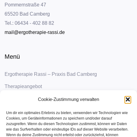
Pommernstraße 47
65520 Bad Camberg
Tel.: 06434 - 402 88 82
mail@ergotherapie-rassi.de
Menü
Ergo­the­ra­pie Ras­si – Pra­xis Bad Cam­berg
The­ra­pie­an­ge­bot
über mich
Cookie-Zustimmung verwalten
unse­re Pra­xis
Um dir ein optimales Erlebnis zu bieten, verwenden wir Technologien wie
Cookies, um Geräteinformationen zu speichern und/oder darauf
News | Jobs
zuzugreifen. Wenn du diesen Technologien zustimmst, können wir Daten
wie das Surfverhalten oder eindeutige IDs auf dieser Website verarbeiten.
Wenn du deine Zustimmung nicht erteilst oder zurückziehst, können
Kon­takt | Impres­sum