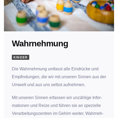
Wahr­neh­mung
KINDER
Die Wahr­neh­mung umfasst alle Ein­drü­cke und
Emp­fin­dun­gen, die wir mit unse­ren Sin­nen aus der
Umwelt und aus uns selbst auf­neh­men.
Mit unse­ren Sin­nen erfas­sen wir unzäh­li­ge Infor­
ma­tio­nen und Rei­ze und füh­ren sie an spe­zi­el­le
Ver­ar­bei­tungs­zen­tren im Gehirn wei­ter. Wahr­neh­